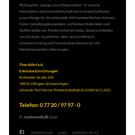
Philosophie: „Design muss Klasse haben”. In unserer
Manufaktur wird mit Leidenschaft ein unverwechselbares
Luxus Design für Sie entwickelt. Mit handwerklichem Können,
hoher Gestaltungskompetenz und besten Materialien und
Stoffen stellen wir Polstermöbel wie Sofas, Sessel und Betten
von höchster Qualität her. Aber auch im Bereich
Inneneinrichtung und Innenausbau können wir mit
Meisterkompetenz überzeugen.
Theo Röhrl e.K.
Exklusive Einrichtungen
Rottweiler Straße 100
78056 Villingen-Schwenningen
(ehemals Toni Herner Polstermöbelfabrik GmbH & Co.KG)
Telefon: 0 77 20 / 97 97 - 0
.mattomedia®
©
2026
IMPRESSUM
JOBS
DATENSCHUTZ