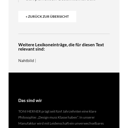
« ZURÜCK ZUR ÜBERSICHT
Weitere Lexikoneinträge, die für diesen Text
relevant sind:
Nahtbild
|
Das sind wir
TONI HERNER prägt seit fünf Jahrzehnten eine klare
Philosophie: „Design muss Klasse haben”. In unserer
Manufaktur wird mit Leidenschaft ein unverwechselbares