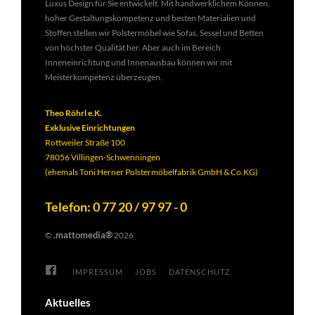
Luxus Design für Sie entwickelt. Mit handwerklichem Können,
hoher Gestaltungskompetenz und besten Materialien und
Stoffen stellen wir Polstermöbel wie Sofas, Sessel und Betten
von höchster Qualität her. Aber auch im Bereich
Inneneinrichtung und Innenausbau können wir mit
Meisterkompetenz überzeugen.
Theo Röhrl e.K.
Exklusive Einrichtungen
Rottweiler Straße 100
78056 Villingen-Schwenningen
(ehemals Toni Herner Polstermöbelfabrik GmbH & Co.KG)
Telefon: 0 77 20 / 97 97 - 0
.mattomedia®
©
2026
IMPRESSUM
JOBS
DATENSCHUTZ
Aktuelles