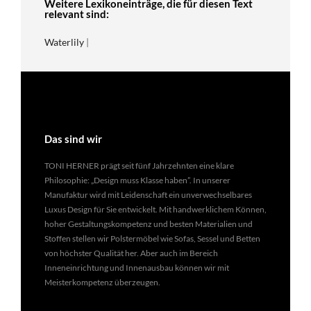
Weitere Lexikoneinträge, die für diesen Text
relevant sind:
Waterlily
|
Das sind wir
TONI HERNER prägt seit fünf Jahrzehnten eine klare
Philosophie: „Design muss Klasse haben”. In unserer
Manufaktur wird mit Leidenschaft ein unverwechselbares
Luxus Design für Sie entwickelt. Mit handwerklichem Können,
hoher Gestaltungskompetenz und besten Materialien und
Stoffen stellen wir Polstermöbel wie Sofas, Sessel und Betten
von höchster Qualität her. Aber auch im Bereich
Inneneinrichtung und Innenausbau können wir mit
Meisterkompetenz überzeugen.