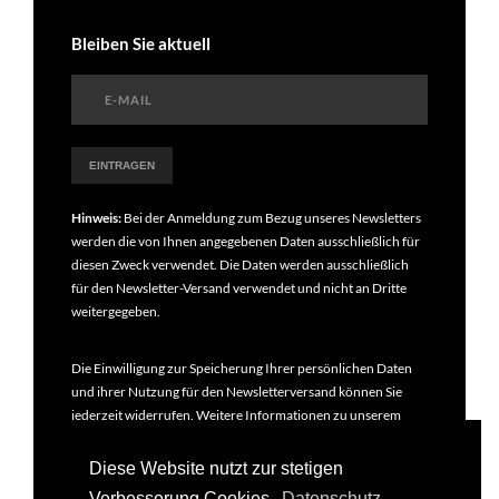
Bleiben Sie aktuell
Hinweis:
Bei der Anmeldung zum Bezug unseres Newsletters
werden die von Ihnen angegebenen Daten ausschließlich für
diesen Zweck verwendet. Die Daten werden ausschließlich
für den Newsletter-Versand verwendet und nicht an Dritte
weitergegeben.
Die Einwilligung zur Speicherung Ihrer persönlichen Daten
und ihrer Nutzung für den Newsletterversand können Sie
jederzeit widerrufen. Weitere Informationen zu unserem
Newsletter finden Sie in unseren
Datenschutzbestimmungen
.
Diese Website nutzt zur stetigen
Verbesserung Cookies.
Datenschutz