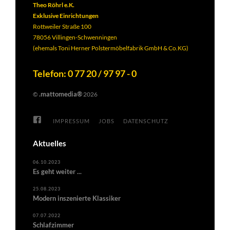
Theo Röhrl e.K.
Exklusive Einrichtungen
Rottweiler Straße 100
78056 Villingen-Schwenningen
(ehemals Toni Herner Polstermöbelfabrik GmbH & Co.KG)
Telefon: 0 77 20 / 97 97 - 0
.mattomedia®
©
2026
IMPRESSUM
JOBS
DATENSCHUTZ
Aktuelles
06.10.2023
Es geht weiter ...
25.08.2023
Modern inszenierte Klassiker
07.07.2022
Schlafzimmer