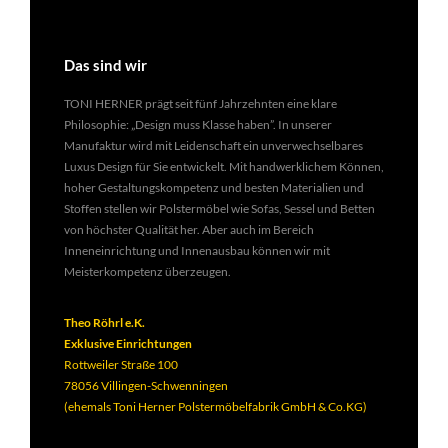
Das sind wir
TONI HERNER prägt seit fünf Jahrzehnten eine klare
Philosophie: „Design muss Klasse haben”. In unserer
Manufaktur wird mit Leidenschaft ein unverwechselbares
Luxus Design für Sie entwickelt. Mit handwerklichem Können,
hoher Gestaltungskompetenz und besten Materialien und
Stoffen stellen wir Polstermöbel wie Sofas, Sessel und Betten
von höchster Qualität her. Aber auch im Bereich
Inneneinrichtung und Innenausbau können wir mit
Meisterkompetenz überzeugen.
Theo Röhrl e.K.
Exklusive Einrichtungen
Rottweiler Straße 100
78056 Villingen-Schwenningen
(ehemals Toni Herner Polstermöbelfabrik GmbH & Co.KG)