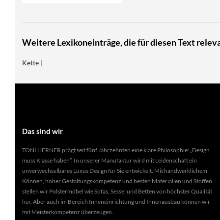
Weitere Lexikoneinträge, die für diesen Text releva
Kette
|
Das sind wir
TONI HERNER prägt seit fünf Jahrzehnten eine klare Philosophie: „Design
muss Klasse haben”. In unserer Manufaktur wird mit Leidenschaft ein
unverwechselbares Luxus Design für Sie entwickelt. Mit handwerklichem
Können, hoher Gestaltungskompetenz und besten Materialien und Stoffen
stellen wir Polstermöbel wie Sofas, Sessel und Betten von höchster Qualität
her. Aber auch im Bereich Inneneinrichtung und Innenausbau können wir
mit Meisterkompetenz überzeugen.