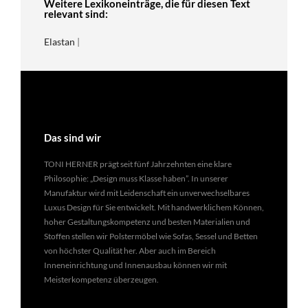
Weitere Lexikoneinträge, die für diesen Text
relevant sind:
Elastan
|
Das sind wir
TONI HERNER prägt seit fünf Jahrzehnten eine klare
Philosophie: „Design muss Klasse haben”. In unserer
Manufaktur wird mit Leidenschaft ein unverwechselbares
Luxus Design für Sie entwickelt. Mit handwerklichem Können,
hoher Gestaltungskompetenz und besten Materialien und
Stoffen stellen wir Polstermöbel wie Sofas, Sessel und Betten
von höchster Qualität her. Aber auch im Bereich
Inneneinrichtung und Innenausbau können wir mit
Meisterkompetenz überzeugen.