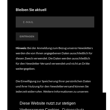
Bleiben Sie aktuell
Hinweis:
Bei der Anmeldung zum Bezug unseres Newsletters
werden die von Ihnen angegebenen Daten ausschließlich für
diesen Zweck verwendet. Die Daten werden ausschließlich
für den Newsletter-Versand verwendet und nicht an Dritte
weitergegeben.
Die Einwilligung zur Speicherung Ihrer persönlichen Daten
und ihrer Nutzung für den Newsletterversand können Sie
jederzeit widerrufen. Weitere Informationen zu unserem
Newsletter finden Sie in unseren
Datenschutzbestimmungen
.
Diese Website nutzt zur stetigen
Verbesserung Cookies.
Datenschutz