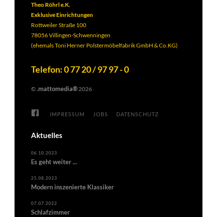
Theo Röhrl e.K.
Exklusive Einrichtungen
Rottweiler Straße 100
78056 Villingen-Schwenningen
(ehemals Toni Herner Polstermöbelfabrik GmbH & Co.KG)
Telefon: 0 77 20 / 97 97 - 0
.mattomedia®
©
2026
IMPRESSUM
JOBS
DATENSCHUTZ
Aktuelles
06.10.2023
Es geht weiter ...
25.08.2023
Modern inszenierte Klassiker
07.07.2022
Schlafzimmer