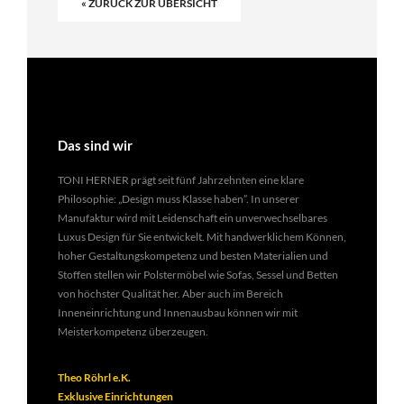
« ZURÜCK ZUR ÜBERSICHT
Das sind wir
TONI HERNER prägt seit fünf Jahrzehnten eine klare
Philosophie: „Design muss Klasse haben”. In unserer
Manufaktur wird mit Leidenschaft ein unverwechselbares
Luxus Design für Sie entwickelt. Mit handwerklichem Können,
hoher Gestaltungskompetenz und besten Materialien und
Stoffen stellen wir Polstermöbel wie Sofas, Sessel und Betten
von höchster Qualität her. Aber auch im Bereich
Inneneinrichtung und Innenausbau können wir mit
Meisterkompetenz überzeugen.
Theo Röhrl e.K.
Exklusive Einrichtungen