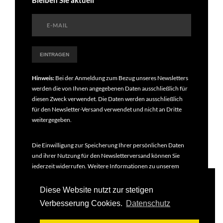
Bleiben Sie aktuell
Hinweis:
Bei der Anmeldung zum Bezug unseres Newsletters
werden die von Ihnen angegebenen Daten ausschließlich für
diesen Zweck verwendet. Die Daten werden ausschließlich
für den Newsletter-Versand verwendet und nicht an Dritte
weitergegeben.
Die Einwilligung zur Speicherung Ihrer persönlichen Daten
und ihrer Nutzung für den Newsletterversand können Sie
jederzeit widerrufen. Weitere Informationen zu unserem
Newsletter finden Sie in unseren
Datenschutzbestimmungen
.
Diese Website nutzt zur stetigen
Verbesserung Cookies.
Datenschutz