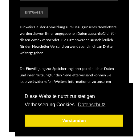
Hinweis:
Bei der Anmeldung zum Bezug unseres Newsletters
werden die von Ihnen angegebenen Daten ausschließlich für
diesen Zweck verwendet. Die Daten werden ausschließlich
für den Newsletter-Versand verwendet und nicht an Dritte
weitergegeben.
Die Einwilligung zur Speicherung Ihrer persönlichen Daten
und ihrer Nutzung für den Newsletterversand können Sie
jederzeit widerrufen. Weitere Informationen zu unserem
Newsletter finden Sie in unseren
Datenschutzbestimmungen
.
Diese Website nutzt zur stetigen
Verbesserung Cookies.
Datenschutz
Verstanden