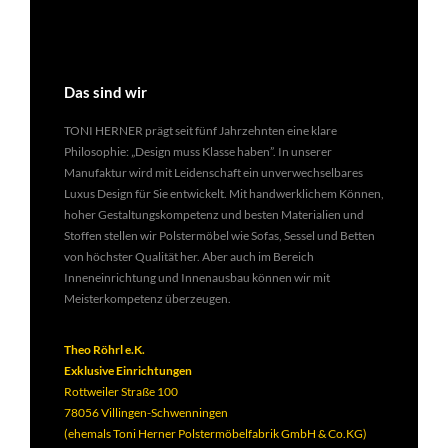
Das sind wir
TONI HERNER prägt seit fünf Jahrzehnten eine klare
Philosophie: „Design muss Klasse haben”. In unserer
Manufaktur wird mit Leidenschaft ein unverwechselbares
Luxus Design für Sie entwickelt. Mit handwerklichem Können,
hoher Gestaltungskompetenz und besten Materialien und
Stoffen stellen wir Polstermöbel wie Sofas, Sessel und Betten
von höchster Qualität her. Aber auch im Bereich
Inneneinrichtung und Innenausbau können wir mit
Meisterkompetenz überzeugen.
Theo Röhrl e.K.
Exklusive Einrichtungen
Rottweiler Straße 100
78056 Villingen-Schwenningen
(ehemals Toni Herner Polstermöbelfabrik GmbH & Co.KG)