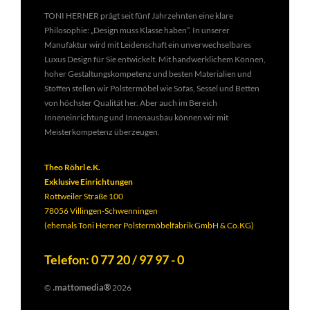
TONI HERNER prägt seit fünf Jahrzehnten eine klare
Philosophie: „Design muss Klasse haben”. In unserer
Manufaktur wird mit Leidenschaft ein unverwechselbares
Luxus Design für Sie entwickelt. Mit handwerklichem Können,
hoher Gestaltungskompetenz und besten Materialien und
Stoffen stellen wir Polstermöbel wie Sofas, Sessel und Betten
von höchster Qualität her. Aber auch im Bereich
Inneneinrichtung und Innenausbau können wir mit
Meisterkompetenz überzeugen.
Theo Röhrl e.K.
Exklusive Einrichtungen
Rottweiler Straße 100
78056 Villingen-Schwenningen
(ehemals Toni Herner Polstermöbelfabrik GmbH & Co.KG)
Telefon: 0 77 20 / 97 97 - 0
.mattomedia®
©
2026