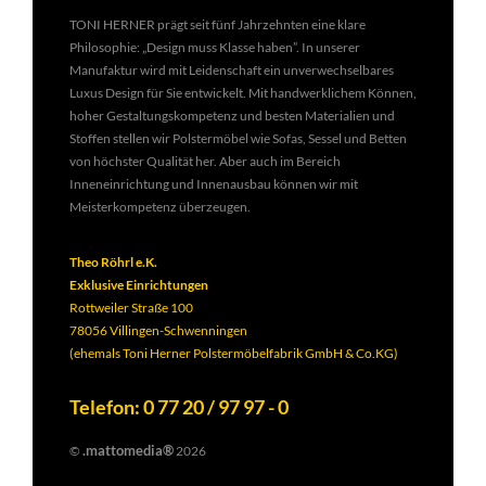
TONI HERNER prägt seit fünf Jahrzehnten eine klare
Philosophie: „Design muss Klasse haben”. In unserer
Manufaktur wird mit Leidenschaft ein unverwechselbares
Luxus Design für Sie entwickelt. Mit handwerklichem Können,
hoher Gestaltungskompetenz und besten Materialien und
Stoffen stellen wir Polstermöbel wie Sofas, Sessel und Betten
von höchster Qualität her. Aber auch im Bereich
Inneneinrichtung und Innenausbau können wir mit
Meisterkompetenz überzeugen.
Theo Röhrl e.K.
Exklusive Einrichtungen
Rottweiler Straße 100
78056 Villingen-Schwenningen
(ehemals Toni Herner Polstermöbelfabrik GmbH & Co.KG)
Telefon: 0 77 20 / 97 97 - 0
.mattomedia®
©
2026