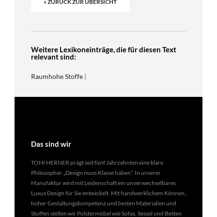
« ZURÜCK ZUR ÜBERSICHT
Weitere Lexikoneinträge, die für diesen Text
relevant sind:
Raumhohe Stoffe
|
Das sind wir
TONI HERNER prägt seit fünf Jahrzehnten eine klare
Philosophie: „Design muss Klasse haben”. In unserer
Manufaktur wird mit Leidenschaft ein unverwechselbares
Luxus Design für Sie entwickelt. Mit handwerklichem Können,
hoher Gestaltungskompetenz und besten Materialien und
Stoffen stellen wir Polstermöbel wie Sofas, Sessel und Betten