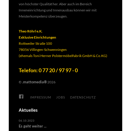
von höchster Qualität her. Aber auch im Bereich
Inneneinrichtung und Innenausbau können wir mit
Meisterkompetenz überzeugen.
Theo Röhrl e.K.
Exklusive Einrichtungen
Rottweiler Straße 100
78056 Villingen-Schwenningen
(ehemals Toni Herner Polstermöbelfabrik GmbH & Co.KG)
Telefon: 0 77 20 / 97 97 - 0
.mattomedia®
©
2026
IMPRESSUM
JOBS
DATENSCHUTZ
Aktuelles
06.10.2023
Es geht weiter ...