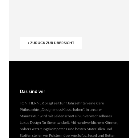
« ZURÜCK ZUR ÜBERSICHT
Das sind wir
TONI HERNER prägt seit fünf Jahrzehnten eine klare
Philosophie: „Design muss Klasse haben”. In unserer
Manufaktur wird mit Leidenschaft ein unverwechselbares
Luxus Design für Sie entwickelt. Mit handwerklichem Können,
hoher Gestaltungskompetenz und besten Materialien und
Stoffen stellen wir Polstermöbel wie Sofas, Sessel und Betten