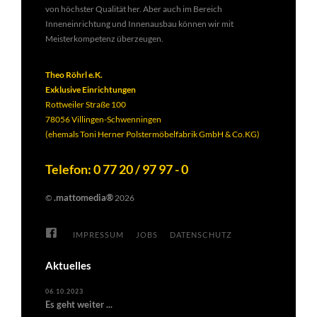
von höchster Qualität her. Aber auch im Bereich
Inneneinrichtung und Innenausbau können wir mit
Meisterkompetenz überzeugen.
Theo Röhrl e.K.
Exklusive Einrichtungen
Rottweiler Straße 100
78056 Villingen-Schwenningen
(ehemals Toni Herner Polstermöbelfabrik GmbH & Co.KG)
Telefon: 0 77 20 / 97 97 - 0
.mattomedia®
©
2026
IMPRESSUM
JOBS
DATENSCHUTZ
Aktuelles
06.10.2023
Es geht weiter ...