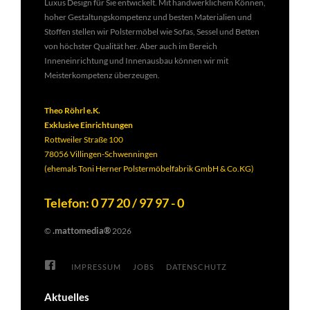
Luxus Design für Sie entwickelt. Mit handwerklichem Können,
hoher Gestaltungskompetenz und besten Materialien und
Stoffen stellen wir Polstermöbel wie Sofas, Sessel und Betten
von höchster Qualität her. Aber auch im Bereich
Inneneinrichtung und Innenausbau können wir mit
Meisterkompetenz überzeugen.
Theo Röhrl e.K.
Exklusive Einrichtungen
Rottweiler Straße 100
78056 Villingen-Schwenningen
(ehemals Toni Herner Polstermöbelfabrik GmbH & Co.KG)
Telefon: 0 77 20 / 97 97 - 0
.mattomedia®
©
2026
IMPRESSUM
JOBS
DATENSCHUTZ
Aktuelles