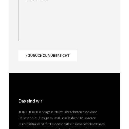
« ZURÜCK ZUR ÜBERSICHT
Das sind wir
TONI HERNER prägt seit fünf Jahrzehnten eine klare
Philosophie: „Design muss Klasse haben”. In unserer
Manufaktur wird mit Leidenschaft ein unverwechselbares