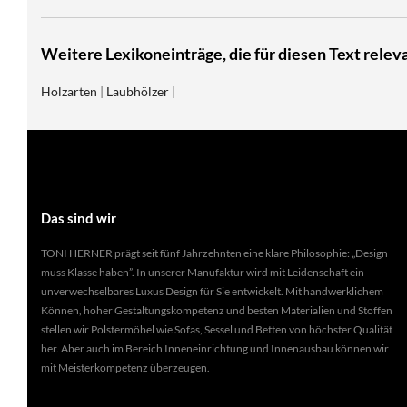
Weitere Lexikoneinträge, die für diesen Text releva
Holzarten
|
Laubhölzer
|
Das sind wir
TONI HERNER prägt seit fünf Jahrzehnten eine klare Philosophie: „Design
muss Klasse haben”. In unserer Manufaktur wird mit Leidenschaft ein
unverwechselbares Luxus Design für Sie entwickelt. Mit handwerklichem
Können, hoher Gestaltungskompetenz und besten Materialien und Stoffen
stellen wir Polstermöbel wie Sofas, Sessel und Betten von höchster Qualität
her. Aber auch im Bereich Inneneinrichtung und Innenausbau können wir
mit Meisterkompetenz überzeugen.