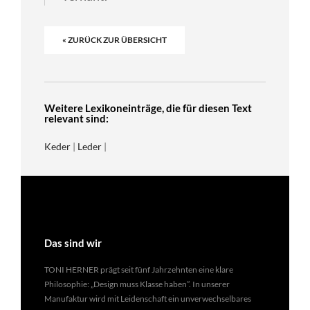
« ZURÜCK ZUR ÜBERSICHT
Weitere Lexikoneinträge, die für diesen Text
relevant sind:
Keder
|
Leder
|
Das sind wir
TONI HERNER prägt seit fünf Jahrzehnten eine klare
Philosophie: „Design muss Klasse haben”. In unserer
Manufaktur wird mit Leidenschaft ein unverwechselbares