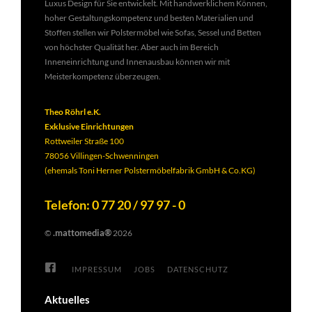
Luxus Design für Sie entwickelt. Mit handwerklichem Können,
hoher Gestaltungskompetenz und besten Materialien und
Stoffen stellen wir Polstermöbel wie Sofas, Sessel und Betten
von höchster Qualität her. Aber auch im Bereich
Inneneinrichtung und Innenausbau können wir mit
Meisterkompetenz überzeugen.
Theo Röhrl e.K.
Exklusive Einrichtungen
Rottweiler Straße 100
78056 Villingen-Schwenningen
(ehemals Toni Herner Polstermöbelfabrik GmbH & Co.KG)
Telefon: 0 77 20 / 97 97 - 0
.mattomedia®
©
2026
IMPRESSUM
JOBS
DATENSCHUTZ
Aktuelles