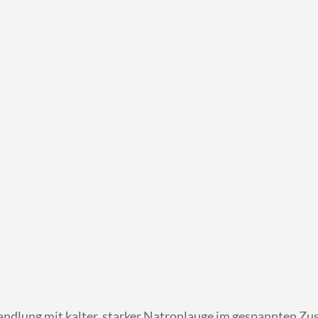
lung mit kalter, starker Natronlauge im gespannten Zust