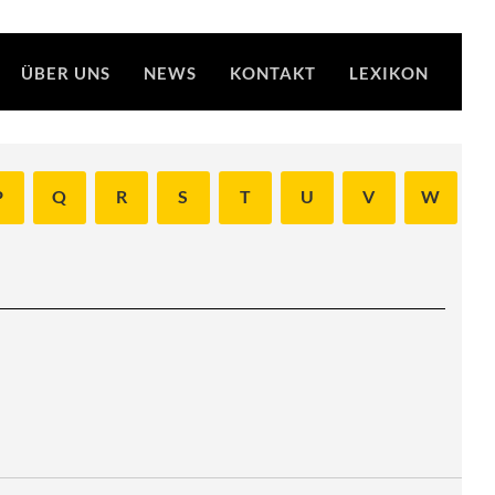
ÜBER UNS
NEWS
KONTAKT
LEXIKON
P
Q
R
S
T
U
V
W