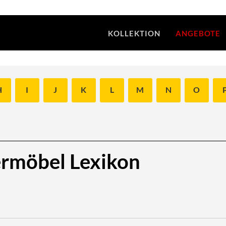
KOLLEKTION
ANGEBOTE
H
I
J
K
L
M
N
O
ermöbel Lexikon