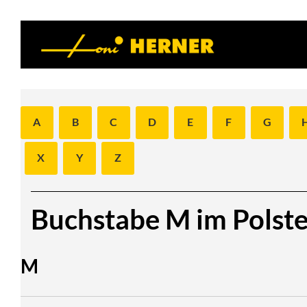
A
B
C
D
E
F
G
X
Y
Z
Buchstabe M im Polst
M