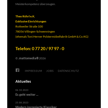
Meisterkompetenz überzeugen.
Theo Röhrl e.K.
Exklusive Einrichtungen
Rottweiler Straße 100
78056 Villingen-Schwenningen
(ehemals Toni Herner Polstermöbelfabrik GmbH & Co.KG)
Telefon: 0 77 20 / 97 97 - 0
.mattomedia®
©
2026
IMPRESSUM
JOBS
DATENSCHUTZ
Aktuelles
06.10.2023
Es geht weiter ...
25.08.2023
Modern inszenierte Klassiker