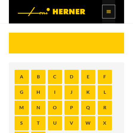
A
B
C
D
E
F
G
H
I
J
K
L
M
N
O
P
Q
R
S
T
U
V
W
X