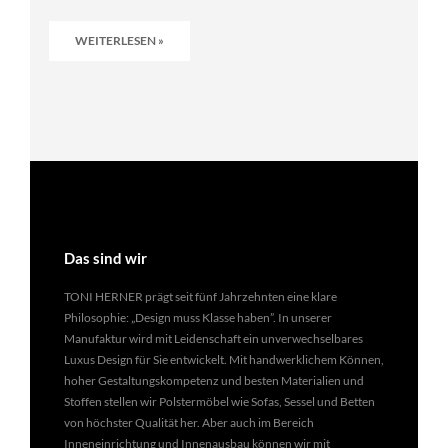
WEITERLESEN »
Das sind wir
TONI HERNER prägt seit fünf Jahrzehnten eine klare
Philosophie: „Design muss Klasse haben”. In unserer
Manufaktur wird mit Leidenschaft ein unverwechselbares
Luxus Design für Sie entwickelt. Mit handwerklichem Können,
hoher Gestaltungskompetenz und besten Materialien und
Stoffen stellen wir Polstermöbel wie Sofas, Sessel und Betten
von höchster Qualität her. Aber auch im Bereich
Inneneinrichtung und Innenausbau können wir mit