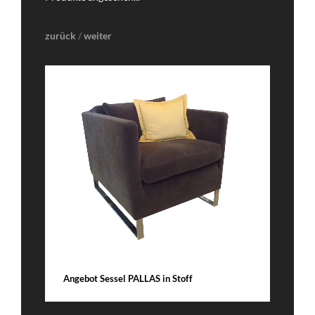
zurück
/
weiter
DETAILS
E
Angebot Sessel PALLAS in Stoff