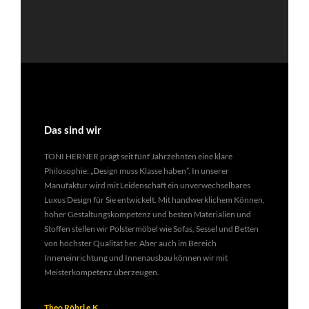
Das sind wir
TONI HERNER prägt seit fünf Jahrzehnten eine klare
Philosophie: „Design muss Klasse haben”. In unserer
Manufaktur wird mit Leidenschaft ein unverwechselbares
Luxus Design für Sie entwickelt. Mit handwerklichem Können,
hoher Gestaltungskompetenz und besten Materialien und
Stoffen stellen wir Polstermöbel wie Sofas, Sessel und Betten
von höchster Qualität her. Aber auch im Bereich
Inneneinrichtung und Innenausbau können wir mit
Meisterkompetenz überzeugen.
Theo Röhrl e.K.