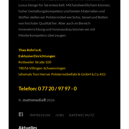
Luxus Design für Sie entwickelt. Mit handwerklichem Können,
hoher Gestaltungskompetenz und besten Materialien und
Stoffen stellen wir Polstermöbel wie Sofas, Sessel und Betten
von höchster Qualität her. Aber auch im Bereich
Inneneinrichtung und Innenausbau können wir mit
Meisterkompetenz überzeugen.
Theo Röhrl e.K.
Exklusive Einrichtungen
Rottweiler Straße 100
78056 Villingen-Schwenningen
(ehemals Toni Herner Polstermöbelfabrik GmbH & Co.KG)
Telefon: 0 77 20 / 97 97 - 0
.mattomedia®
©
2026
IMPRESSUM
JOBS
DATENSCHUTZ
Aktuelles