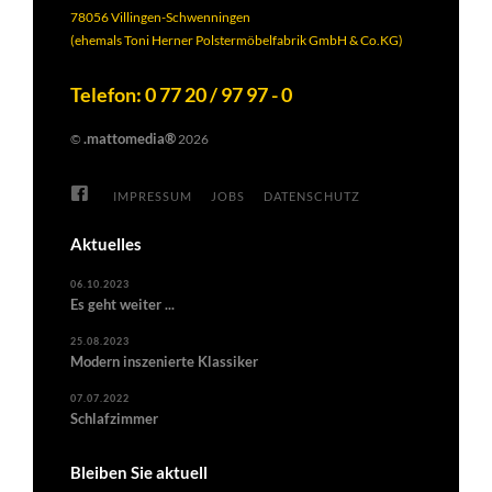
78056 Villingen-Schwenningen
(ehemals Toni Herner Polstermöbelfabrik GmbH & Co.KG)
Telefon: 0 77 20 / 97 97 - 0
.mattomedia®
©
2026
IMPRESSUM
JOBS
DATENSCHUTZ
Aktuelles
06.10.2023
Es geht weiter ...
25.08.2023
Modern inszenierte Klassiker
07.07.2022
Schlafzimmer
Bleiben Sie aktuell