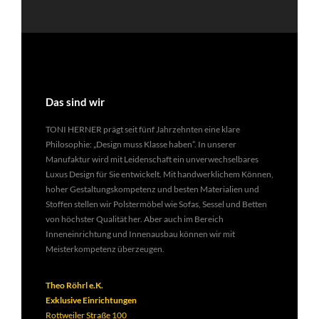
Das sind wir
TONI HERNER prägt seit fünf Jahrzehnten eine klare
Philosophie: „Design muss Klasse haben”. In unserer
Manufaktur wird mit Leidenschaft ein unverwechselbares
Luxus Design für Sie entwickelt. Mit handwerklichem Können,
hoher Gestaltungskompetenz und besten Materialien und
Stoffen stellen wir Polstermöbel wie Sofas, Sessel und Betten
von höchster Qualität her. Aber auch im Bereich
Inneneinrichtung und Innenausbau können wir mit
Meisterkompetenz überzeugen.
Theo Röhrl e.K.
Exklusive Einrichtungen
Rottweiler Straße 100