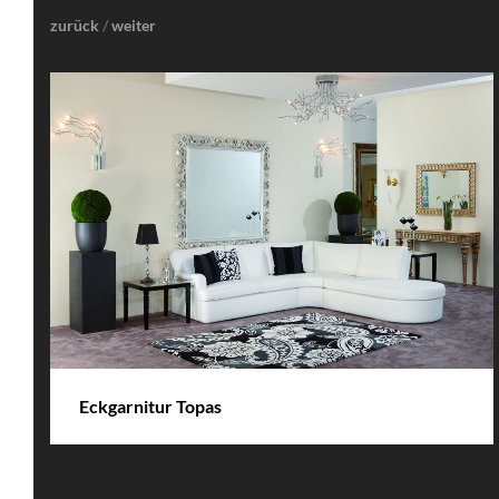
zurück
/
weiter
DETAILS
Eckgarnitur Topas