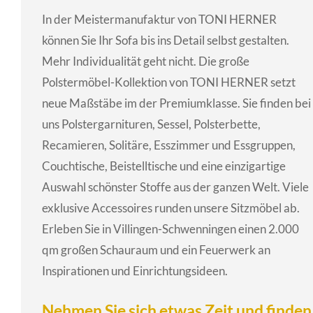
In der Meistermanufaktur von TONI HERNER
können Sie Ihr Sofa bis ins Detail selbst gestalten.
Mehr Individualität geht nicht. Die große
Polstermöbel-Kollektion von TONI HERNER setzt
neue Maßstäbe im der Premiumklasse. Sie finden bei
uns Polstergarnituren, Sessel, Polsterbette,
Recamieren, Solitäre, Esszimmer und Essgruppen,
Couchtische, Beistelltische und eine einzigartige
Auswahl schönster Stoffe aus der ganzen Welt. Viele
exklusive Accessoires runden unsere Sitzmöbel ab.
Erleben Sie in Villingen-Schwenningen einen 2.000
qm großen Schauraum und ein Feuerwerk an
Inspirationen und Einrichtungsideen.
Nehmen Sie sich etwas Zeit und finden