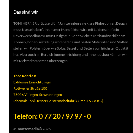
Das sind wir
TONI HERNER prägt seit fünf Jahrzehnten eine klare Philosophie: „Design
muss Klasse haben”. In unserer Manufaktur wird mit Leidenschaft ein
unverwechselbares Luxus Design für Sie entwickelt. Mit handwerklichem
Können, hoher Gestaltungskompetenz und besten Materialien und Stoffen
stellen wir Polstermöbel wie Sofas, Sessel und Betten von höchster Qualität
her. Aber auch im Bereich Inneneinrichtung und Innenausbau können wir
mit Meisterkompetenz überzeugen.
Theo Röhrl e.K.
Exklusive Einrichtungen
Rottweiler Straße 100
78056 Villingen-Schwenningen
(ehemals Toni Herner Polstermöbelfabrik GmbH & Co.KG)
Telefon: 0 77 20 / 97 97 - 0
.mattomedia®
©
2026