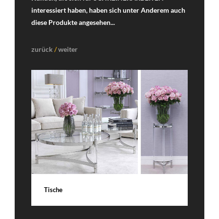
interessiert haben, haben sich unter Anderem auch
diese Produkte angesehen...
zurück
/
weiter
DETAILS
G
Tische