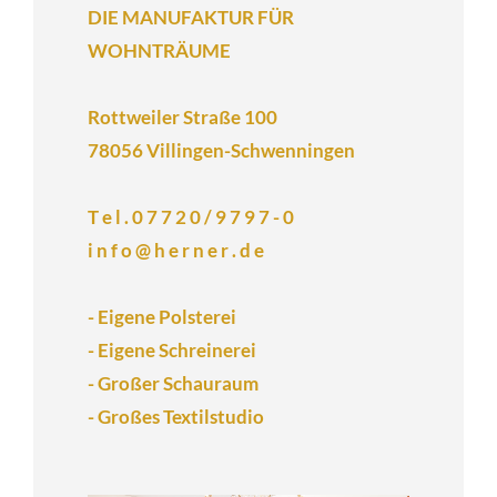
DIE MANUFAKTUR FÜR
WOHNTRÄUME
Rottweiler Straße 100
78056 Villingen-Schwenningen
T e l . 0 7 7 2 0 / 9 7 9 7 - 0
i n f o @ h e r n e r . d e
- Eigene Polsterei
- Eigene Schreinerei
- Großer Schauraum
- Großes Textilstudio