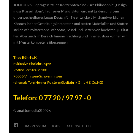
TONI HERNER prägt seit fünf Jahrzehnten eine klare Philosophie: „Design
muss Klasse haben”. In unserer Manufaktur wird mit Leidenschaft ein
unverwechselbares Luxus Design für Sie entwickelt. Mit handwerklichem
Können, hoher Gestaltungskompetenz und besten Materialien und Stoffen
stellen wir Polstermöbel wie Sofas, Sessel und Betten von höchster Qualität
her. Aber auch im Bereich Inneneinrichtung und Innenausbau können wir
mit Meisterkompetenz überzeugen.
Theo Röhrl e.K.
Exklusive Einrichtungen
Rottweiler Straße 100
78056 Villingen-Schwenningen
(ehemals Toni Herner Polstermöbelfabrik GmbH & Co.KG)
Telefon: 0 77 20 / 97 97 - 0
.mattomedia®
©
2026
IMPRESSUM
JOBS
DATENSCHUTZ