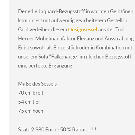
Der edle Jaquard-Bezugsstoff in warmen Gelbtönen
kombiniert mit aufwendig gearbeitetem Gestell in
Gold verleihen diesem
Designsessel
aus der Toni
Herner Möbelmanufaktur Eleganz und Ausstrahlung.
Er ist sowohl als Einzelstück oder in Kombination mit
unserem Sofa "Falkenauge" im gleichen Bezugsstoff
eine perfekte Ergänzung.
Maße des Sessels
70 cm breit
54 cm tief
75 cm hoch
Statt 2.980 Euro - 50 % Rabatt ! ! !