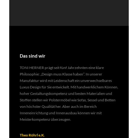
Das sind wir
TONI HERNER prägt seit fünf Jahrzehnten eine klare
Philosophie: „Design muss Klasse haben”. In unserer
Manufaktur wird mit Leidenschaft ein unverwechselbares
Luxus Design für Sie entwickelt. Mit handwerklichem Können,
hoher Gestaltungskompetenz und besten Materialien und
Stoffen stellen wir Polstermöbel wie Sofas, Sessel und Betten
von höchster Qualität her. Aber auch im Bereich
Inneneinrichtung und Innenausbau können wir mit
Meisterkompetenz überzeugen.
Theo Röhrl e.K.