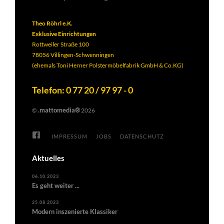
Theo Röhrl e.K.
Exklusive Einrichtungen
Rottweiler Straße 100
78056 Villingen-Schwenningen
(ehemals Toni Herner Polstermöbelfabrik GmbH & Co.KG)
Telefon: 0 77 20 / 97 97 - 0
.mattomedia®
©
2026
IMPRESSUM
JOBS
DATENSCHUTZ
Aktuelles
06.10.2023
Es geht weiter ...
25.08.2023
Modern inszenierte Klassiker