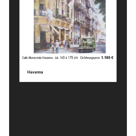
DETAILS
L
Havanna