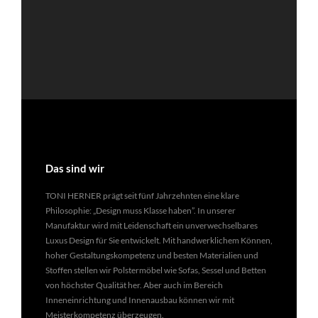
Das sind wir
TONI HERNER prägt seit fünf Jahrzehnten eine klare
Philosophie: „Design muss Klasse haben”. In unserer
Manufaktur wird mit Leidenschaft ein unverwechselbares
Luxus Design für Sie entwickelt. Mit handwerklichem Können,
hoher Gestaltungskompetenz und besten Materialien und
Stoffen stellen wir Polstermöbel wie Sofas, Sessel und Betten
von höchster Qualität her. Aber auch im Bereich
Inneneinrichtung und Innenausbau können wir mit
Meisterkompetenz überzeugen.