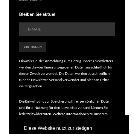
Bleiben Sie aktuell
Hinweis:
Bei der Anmeldung zum Bezug unseres Newsletters
werden die von Ihnen angegebenen Daten ausschließlich für
diesen Zweck verwendet. Die Daten werden ausschließlich
für den Newsletter-Versand verwendet und nicht an Dritte
weitergegeben.
Die Einwilligung zur Speicherung Ihrer persönlichen Daten
und ihrer Nutzung für den Newsletterversand können Sie
jederzeit widerrufen. Weitere Informationen zu unserem
Newsletter finden Sie in unseren
Datenschutzbestimmungen
.
Diese Website nutzt zur stetigen