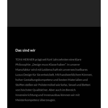
Das sind wir
TONI HERNER prägt seit fünf Jahrzehnten eine klare
Philosophie: „Design muss Klasse haben”. In unserer
Manufaktur wird mit Leidenschaft ein unverwechselbares
Luxus Design für Sie entwickelt. Mit handwerklichem Können,
hoher Gestaltungskompetenz und besten Materialien und
Stoffen stellen wir Polstermöbel wie Sofas, Sessel und Betten
von höchster Qualität her. Aber auch im Bereich
Inneneinrichtung und Innenausbau können wir mit
Meisterkompetenz überzeugen.