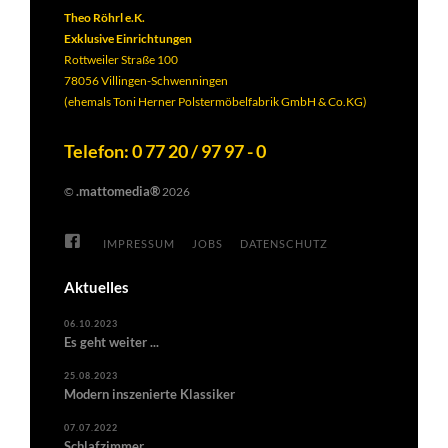
Theo Röhrl e.K.
Exklusive Einrichtungen
Rottweiler Straße 100
78056 Villingen-Schwenningen
(ehemals Toni Herner Polstermöbelfabrik GmbH & Co.KG)
Telefon: 0 77 20 / 97 97 - 0
.mattomedia®
©
2026
IMPRESSUM
JOBS
DATENSCHUTZ
Aktuelles
06.10.2023
Es geht weiter ...
25.08.2023
Modern inszenierte Klassiker
07.07.2022
Schlafzimmer