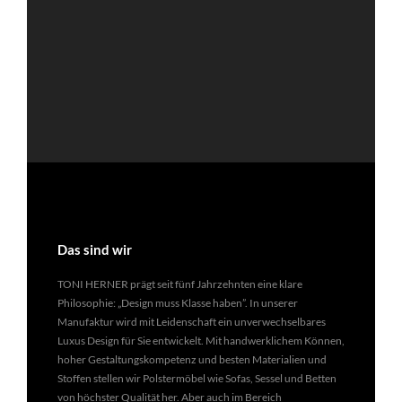
Das sind wir
TONI HERNER prägt seit fünf Jahrzehnten eine klare
Philosophie: „Design muss Klasse haben”. In unserer
Manufaktur wird mit Leidenschaft ein unverwechselbares
Luxus Design für Sie entwickelt. Mit handwerklichem Können,
hoher Gestaltungskompetenz und besten Materialien und
Stoffen stellen wir Polstermöbel wie Sofas, Sessel und Betten
von höchster Qualität her. Aber auch im Bereich