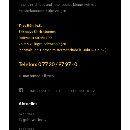
Inneneinrichtung und Innenausbau können wir mit
Meisterkompetenz überzeugen.
Theo Röhrl e.K.
Exklusive Einrichtungen
Rottweiler Straße 100
78056 Villingen-Schwenningen
(ehemals Toni Herner Polstermöbelfabrik GmbH & Co.KG)
Telefon: 0 77 20 / 97 97 - 0
.mattomedia®
©
2026
IMPRESSUM
JOBS
DATENSCHUTZ
Aktuelles
06.10.2023
Es geht weiter ...
25.08.2023