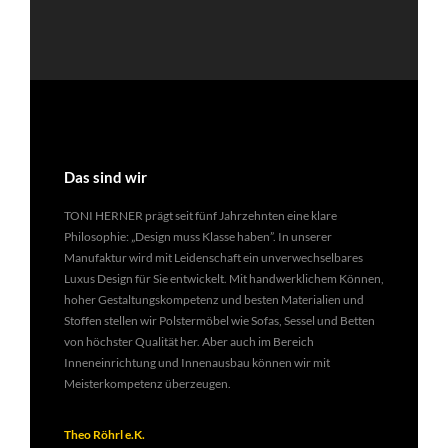
Das sind wir
TONI HERNER prägt seit fünf Jahrzehnten eine klare
Philosophie: „Design muss Klasse haben”. In unserer
Manufaktur wird mit Leidenschaft ein unverwechselbares
Luxus Design für Sie entwickelt. Mit handwerklichem Können,
hoher Gestaltungskompetenz und besten Materialien und
Stoffen stellen wir Polstermöbel wie Sofas, Sessel und Betten
von höchster Qualität her. Aber auch im Bereich
Inneneinrichtung und Innenausbau können wir mit
Meisterkompetenz überzeugen.
Theo Röhrl e.K.