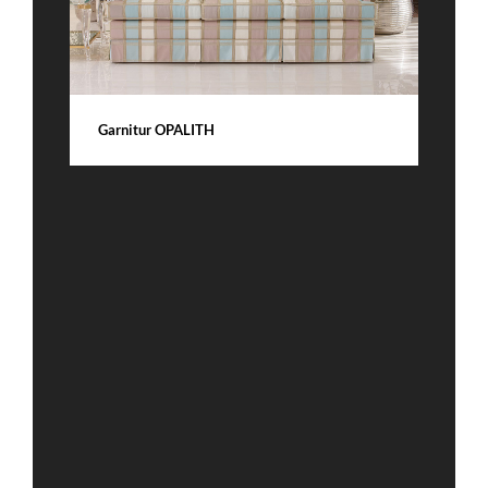
Garnitur OPALITH
S