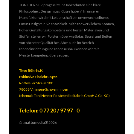
TONI HERNER prägt seit fünf Jahrzehnten eine klare
Philosophie: „Design muss Klasse haben”. In unserer
Manufaktur wird mit Leidenschaft ein unverwechselbares
Luxus Design für Sie entwickelt. Mit handwerklichem Können,
hoher Gestaltungskompetenz und besten Materialien und
Stoffen stellen wir Polstermöbel wie Sofas, Sessel und Betten
von höchster Qualität her. Aber auch im Bereich
Inneneinrichtung und Innenausbau können wir mit
Meisterkompetenz überzeugen.
Theo Röhrl e.K.
Exklusive Einrichtungen
Rottweiler Straße 100
78056 Villingen-Schwenningen
(ehemals Toni Herner Polstermöbelfabrik GmbH & Co.KG)
Telefon: 0 77 20 / 97 97 - 0
.mattomedia®
©
2026